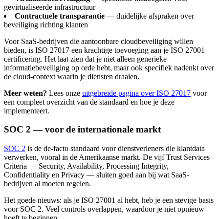
gevirtualiseerde infrastructuur
Contractuele transparantie
— duidelijke afspraken over
beveiliging richting klanten
Voor SaaS-bedrijven die aantoonbare cloudbeveiliging willen
bieden, is ISO 27017 een krachtige toevoeging aan je ISO 27001
certificering. Het laat zien dat je niet alleen generieke
informatiebeveiliging op orde hebt, maar ook specifiek nadenkt over
de cloud-context waarin je diensten draaien.
Meer weten?
Lees onze
uitgebreide pagina over ISO 27017
voor
een compleet overzicht van de standaard en hoe je deze
implementeert.
SOC 2 — voor de internationale markt
SOC 2
is de de-facto standaard voor dienstverleners die klantdata
verwerken, vooral in de Amerikaanse markt. De vijf Trust Services
Criteria — Security, Availability, Processing Integrity,
Confidentiality en Privacy — sluiten goed aan bij wat SaaS-
bedrijven al moeten regelen.
Het goede nieuws: als je ISO 27001 al hebt, heb je een stevige basis
voor SOC 2. Veel controls overlappen, waardoor je niet opnieuw
hoeft te beginnen.