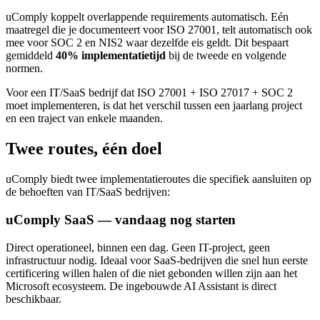
uComply koppelt overlappende requirements automatisch. Eén
maatregel die je documenteert voor ISO 27001, telt automatisch ook
mee voor SOC 2 en NIS2 waar dezelfde eis geldt. Dit bespaart
gemiddeld
40% implementatietijd
bij de tweede en volgende
normen.
Voor een IT/SaaS bedrijf dat ISO 27001 + ISO 27017 + SOC 2
moet implementeren, is dat het verschil tussen een jaarlang project
en een traject van enkele maanden.
Twee routes, één doel
uComply biedt twee implementatieroutes die specifiek aansluiten op
de behoeften van IT/SaaS bedrijven:
uComply SaaS — vandaag nog starten
Direct operationeel, binnen een dag. Geen IT-project, geen
infrastructuur nodig. Ideaal voor SaaS-bedrijven die snel hun eerste
certificering willen halen of die niet gebonden willen zijn aan het
Microsoft ecosysteem. De ingebouwde AI Assistant is direct
beschikbaar.