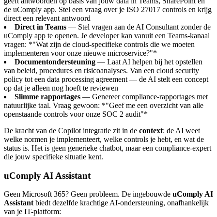
geeft antwoorden op basis van jouw data in Teams, SharePoint en
de uComply app. Stel een vraag over je ISO 27017 controls en krijg
direct een relevant antwoord
Direct in Teams
— Stel vragen aan de AI Consultant zonder de
uComply app te openen. Je developer kan vanuit een Teams-kanaal
vragen: *"Wat zijn de cloud-specifieke controls die we moeten
implementeren voor onze nieuwe microservice?"*
Documentondersteuning
— Laat AI helpen bij het opstellen
van beleid, procedures en risicoanalyses. Van een cloud security
policy tot een data processing agreement — de AI stelt een concept
op dat je alleen nog hoeft te reviewen
Slimme rapportages
— Genereer compliance-rapportages met
natuurlijke taal. Vraag gewoon: *"Geef me een overzicht van alle
openstaande controls voor onze SOC 2 audit"*
De kracht van de Copilot integratie zit in de
context
: de AI weet
welke normen je implementeert, welke controls je hebt, en wat de
status is. Het is geen generieke chatbot, maar een compliance-expert
die jouw specifieke situatie kent.
uComply AI Assistant
Geen Microsoft 365? Geen probleem. De ingebouwde
uComply AI
Assistant
biedt dezelfde krachtige AI-ondersteuning, onafhankelijk
van je IT-platform: