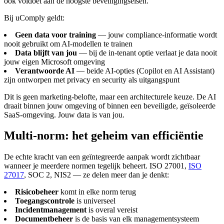
óók voldoet aan de hoogste beveiligingseisen.
Bij uComply geldt:
Geen data voor training
— jouw compliance-informatie wordt
nooit gebruikt om AI-modellen te trainen
Data blijft van jou
— bij de in-tenant optie verlaat je data nooit
jouw eigen Microsoft omgeving
Verantwoorde AI
— beide AI-opties (Copilot en AI Assistant)
zijn ontworpen met privacy en security als uitgangspunt
Dit is geen marketing-belofte, maar een architecturele keuze. De AI
draait binnen jouw omgeving of binnen een beveiligde, geïsoleerde
SaaS-omgeving. Jouw data is van jou.
Multi-norm: het geheim van efficiëntie
De echte kracht van een geïntegreerde aanpak wordt zichtbaar
wanneer je meerdere normen tegelijk beheert. ISO 27001,
ISO
27017
, SOC 2, NIS2 — ze delen meer dan je denkt:
Risicobeheer
komt in elke norm terug
Toegangscontrole
is universeel
Incidentmanagement
is overal vereist
Documentbeheer
is de basis van elk managementsysteem