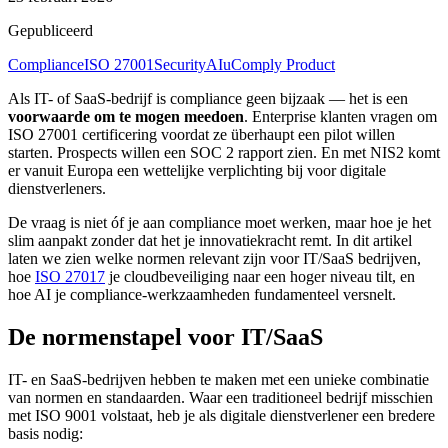
Gepubliceerd
Compliance
ISO 27001
Security
AI
uComply Product
Als IT- of SaaS-bedrijf is compliance geen bijzaak — het is een
voorwaarde om te mogen meedoen
. Enterprise klanten vragen om
ISO 27001 certificering voordat ze überhaupt een pilot willen
starten. Prospects willen een SOC 2 rapport zien. En met NIS2 komt
er vanuit Europa een wettelijke verplichting bij voor digitale
dienstverleners.
De vraag is niet óf je aan compliance moet werken, maar hoe je het
slim aanpakt zonder dat het je innovatiekracht remt. In dit artikel
laten we zien welke normen relevant zijn voor IT/SaaS bedrijven,
hoe
ISO 27017
je cloudbeveiliging naar een hoger niveau tilt, en
hoe AI je compliance-werkzaamheden fundamenteel versnelt.
De normenstapel voor IT/SaaS
IT- en SaaS-bedrijven hebben te maken met een unieke combinatie
van normen en standaarden. Waar een traditioneel bedrijf misschien
met ISO 9001 volstaat, heb je als digitale dienstverlener een bredere
basis nodig: