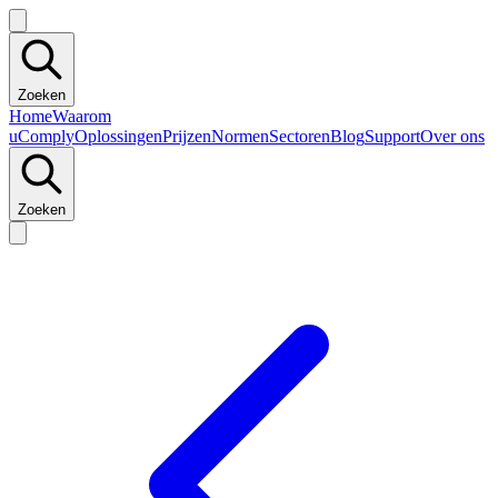
Zoeken
Home
Waarom
uComply
Oplossingen
Prijzen
Normen
Sectoren
Blog
Support
Over ons
Zoeken