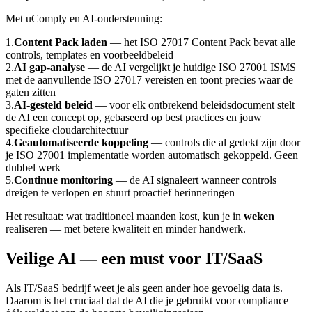
Met uComply en AI-ondersteuning:
1
.
Content Pack laden
— het ISO 27017 Content Pack bevat alle
controls, templates en voorbeeldbeleid
2
.
AI gap-analyse
— de AI vergelijkt je huidige ISO 27001 ISMS
met de aanvullende ISO 27017 vereisten en toont precies waar de
gaten zitten
3
.
AI-gesteld beleid
— voor elk ontbrekend beleidsdocument stelt
de AI een concept op, gebaseerd op best practices en jouw
specifieke cloudarchitectuur
4
.
Geautomatiseerde koppeling
— controls die al gedekt zijn door
je ISO 27001 implementatie worden automatisch gekoppeld. Geen
dubbel werk
5
.
Continue monitoring
— de AI signaleert wanneer controls
dreigen te verlopen en stuurt proactief herinneringen
Het resultaat: wat traditioneel maanden kost, kun je in
weken
realiseren — met betere kwaliteit en minder handwerk.
Veilige AI — een must voor IT/SaaS
Als IT/SaaS bedrijf weet je als geen ander hoe gevoelig data is.
Daarom is het cruciaal dat de AI die je gebruikt voor compliance