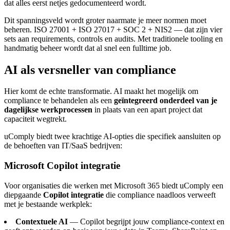
dat alles eerst netjes gedocumenteerd wordt.
Dit spanningsveld wordt groter naarmate je meer normen moet
beheren. ISO 27001 + ISO 27017 + SOC 2 + NIS2 — dat zijn vier
sets aan requirements, controls en audits. Met traditionele tooling en
handmatig beheer wordt dat al snel een fulltime job.
AI als versneller van compliance
Hier komt de echte transformatie. AI maakt het mogelijk om
compliance te behandelen als een
geïntegreerd onderdeel van je
dagelijkse werkprocessen
in plaats van een apart project dat
capaciteit wegtrekt.
uComply biedt twee krachtige AI-opties die specifiek aansluiten op
de behoeften van IT/SaaS bedrijven:
Microsoft Copilot integratie
Voor organisaties die werken met Microsoft 365 biedt uComply een
diepgaande
Copilot integratie
die compliance naadloos verweeft
met je bestaande werkplek:
Contextuele AI
— Copilot begrijpt jouw compliance-context en