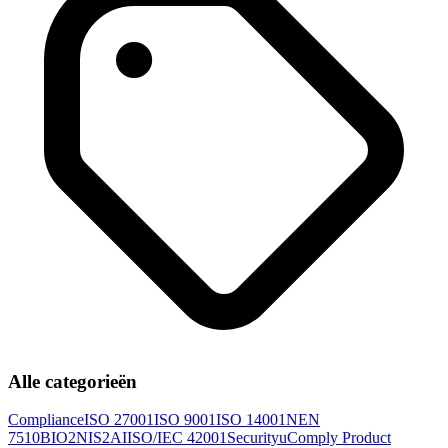
Alle categorieën
Compliance
ISO 27001
ISO 9001
ISO 14001
NEN
7510
BIO2
NIS2
AI
ISO/IEC 42001
Security
uComply Product