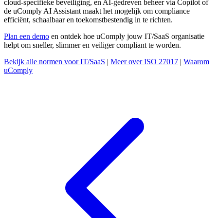
cloud-specifieke beveiliging, en AI-gedreven beheer via Copilot of
de uComply AI Assistant maakt het mogelijk om compliance
efficiënt, schaalbaar en toekomstbestendig in te richten.
Plan een demo
en ontdek hoe uComply jouw IT/SaaS organisatie
helpt om sneller, slimmer en veiliger compliant te worden.
Bekijk alle normen voor IT/SaaS
|
Meer over ISO 27017
|
Waarom
uComply