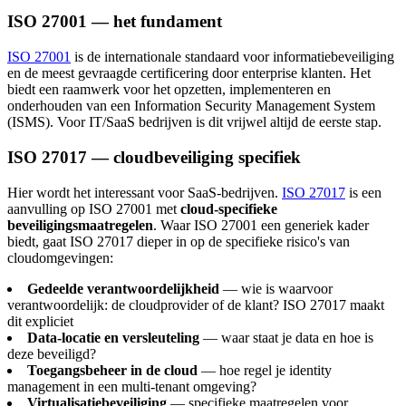
ISO 27001 — het fundament
ISO 27001
is de internationale standaard voor informatiebeveiliging
en de meest gevraagde certificering door enterprise klanten. Het
biedt een raamwerk voor het opzetten, implementeren en
onderhouden van een Information Security Management System
(ISMS). Voor IT/SaaS bedrijven is dit vrijwel altijd de eerste stap.
ISO 27017 — cloudbeveiliging specifiek
Hier wordt het interessant voor SaaS-bedrijven.
ISO 27017
is een
aanvulling op ISO 27001 met
cloud-specifieke
beveiligingsmaatregelen
. Waar ISO 27001 een generiek kader
biedt, gaat ISO 27017 dieper in op de specifieke risico's van
cloudomgevingen:
Gedeelde verantwoordelijkheid
— wie is waarvoor
verantwoordelijk: de cloudprovider of de klant? ISO 27017 maakt
dit expliciet
Data-locatie en versleuteling
— waar staat je data en hoe is
deze beveiligd?
Toegangsbeheer in de cloud
— hoe regel je identity
management in een multi-tenant omgeving?
Virtualisatiebeveiliging
— specifieke maatregelen voor