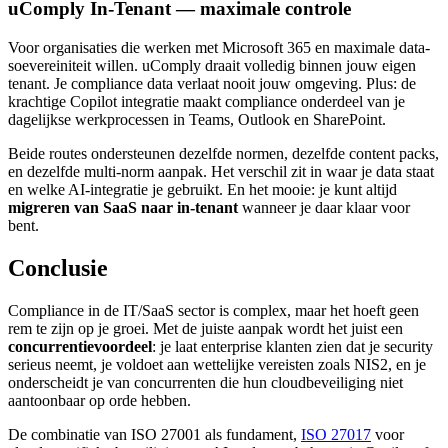
uComply In-Tenant — maximale controle
Voor organisaties die werken met Microsoft 365 en maximale data-
soevereiniteit willen. uComply draait volledig binnen jouw eigen
tenant. Je compliance data verlaat nooit jouw omgeving. Plus: de
krachtige Copilot integratie maakt compliance onderdeel van je
dagelijkse werkprocessen in Teams, Outlook en SharePoint.
Beide routes ondersteunen dezelfde normen, dezelfde content packs,
en dezelfde multi-norm aanpak. Het verschil zit in waar je data staat
en welke AI-integratie je gebruikt. En het mooie: je kunt altijd
migreren van SaaS naar in-tenant
wanneer je daar klaar voor
bent.
Conclusie
Compliance in de IT/SaaS sector is complex, maar het hoeft geen
rem te zijn op je groei. Met de juiste aanpak wordt het juist een
concurrentievoordeel
: je laat enterprise klanten zien dat je security
serieus neemt, je voldoet aan wettelijke vereisten zoals NIS2, en je
onderscheidt je van concurrenten die hun cloudbeveiliging niet
aantoonbaar op orde hebben.
De combinatie van ISO 27001 als fundament,
ISO 27017
voor