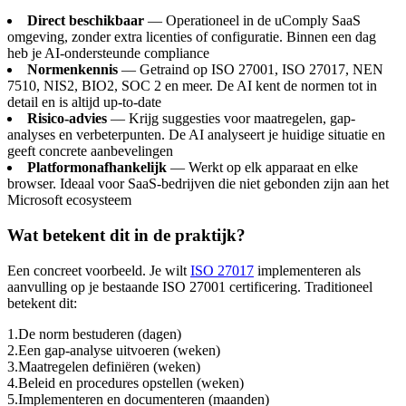
Direct beschikbaar
— Operationeel in de uComply SaaS
omgeving, zonder extra licenties of configuratie. Binnen een dag
heb je AI-ondersteunde compliance
Normenkennis
— Getraind op ISO 27001, ISO 27017, NEN
7510, NIS2, BIO2, SOC 2 en meer. De AI kent de normen tot in
detail en is altijd up-to-date
Risico-advies
— Krijg suggesties voor maatregelen, gap-
analyses en verbeterpunten. De AI analyseert je huidige situatie en
geeft concrete aanbevelingen
Platformonafhankelijk
— Werkt op elk apparaat en elke
browser. Ideaal voor SaaS-bedrijven die niet gebonden zijn aan het
Microsoft ecosysteem
Wat betekent dit in de praktijk?
Een concreet voorbeeld. Je wilt
ISO 27017
implementeren als
aanvulling op je bestaande ISO 27001 certificering. Traditioneel
betekent dit:
1
.
De norm bestuderen (dagen)
2
.
Een gap-analyse uitvoeren (weken)
3
.
Maatregelen definiëren (weken)
4
.
Beleid en procedures opstellen (weken)
5
.
Implementeren en documenteren (maanden)