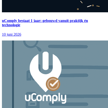
uComply bestaat 1 jaar: gebouwd vanuit praktijk én
technologie
10 juni 2026