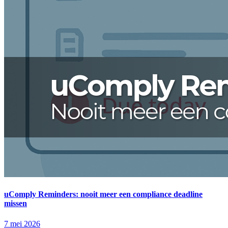
uComply Reminders: nooit meer een compliance deadline
missen
7 mei 2026