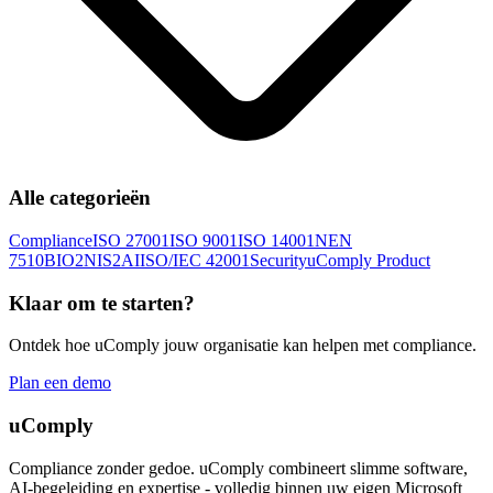
Alle categorieën
Compliance
ISO 27001
ISO 9001
ISO 14001
NEN
7510
BIO2
NIS2
AI
ISO/IEC 42001
Security
uComply Product
Klaar om te starten?
Ontdek hoe uComply jouw organisatie kan helpen met compliance.
Plan een demo
uComply
Compliance zonder gedoe. uComply combineert slimme software,
AI-begeleiding en expertise - volledig binnen uw eigen Microsoft