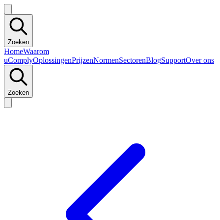
Zoeken
Home
Waarom
uComply
Oplossingen
Prijzen
Normen
Sectoren
Blog
Support
Over ons
Zoeken