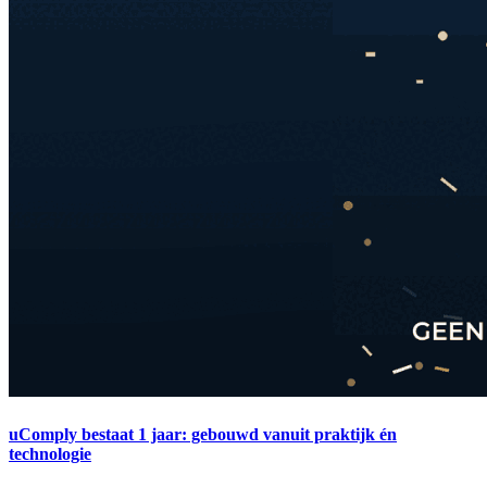
uComply bestaat 1 jaar: gebouwd vanuit praktijk én
technologie