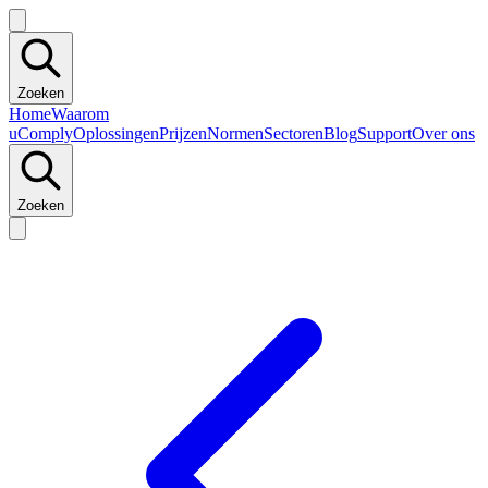
Zoeken
Home
Waarom
uComply
Oplossingen
Prijzen
Normen
Sectoren
Blog
Support
Over ons
Zoeken