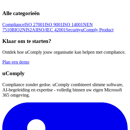
Alle categorieën
Compliance
ISO 27001
ISO 9001
ISO 14001
NEN
7510
BIO2
NIS2
AI
ISO/IEC 42001
Security
uComply Product
Klaar om te starten?
Ontdek hoe uComply jouw organisatie kan helpen met compliance.
Plan een demo
uComply
Compliance zonder gedoe. uComply combineert slimme software,
AI-begeleiding en expertise - volledig binnen uw eigen Microsoft
365 omgeving.