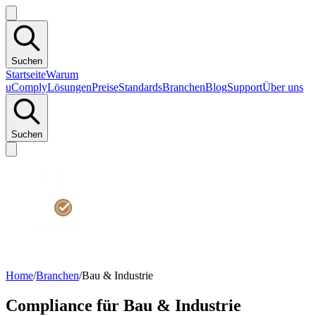
Suchen
Startseite
Warum
uComply
Lösungen
Preise
Standards
Branchen
Blog
Support
Über uns
Suchen
Home
/
Branchen
/
Bau & Industrie
Compliance für Bau & Industrie