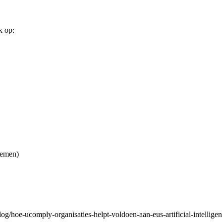
k op:
temen)
blog/hoe-ucomply-organisaties-helpt-voldoen-aan-eus-artificial-intelligen