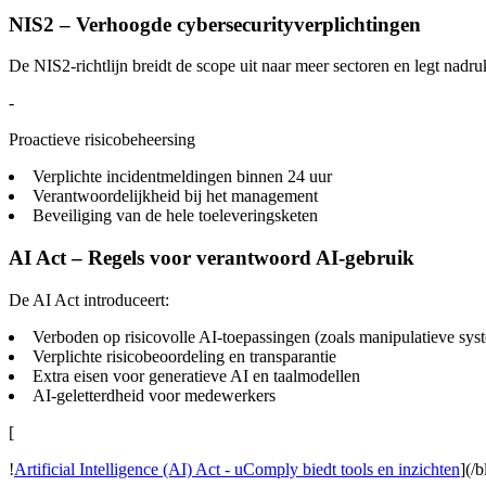
NIS2 – Verhoogde cybersecurityverplichtingen
De NIS2-richtlijn breidt de scope uit naar meer sectoren en legt nadru
-
Proactieve risicobeheersing
Verplichte incidentmeldingen binnen 24 uur
Verantwoordelijkheid bij het management
Beveiliging van de hele toeleveringsketen
AI Act – Regels voor verantwoord AI-gebruik
De AI Act introduceert:
Verboden op risicovolle AI-toepassingen (zoals manipulatieve sys
Verplichte risicobeoordeling en transparantie
Extra eisen voor generatieve AI en taalmodellen
AI-geletterdheid voor medewerkers
[
!
Artificial Intelligence (AI) Act - uComply biedt tools en inzichten
](/