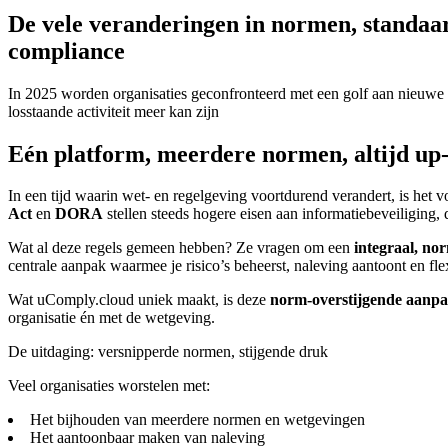
De vele veranderingen in normen, standaa
compliance
In 2025 worden organisaties geconfronteerd met een golf aan nieuw
losstaande activiteit meer kan zijn
Eén platform, meerdere normen, altijd up-
In een tijd waarin wet- en regelgeving voortdurend verandert, is het
Act
en
DORA
stellen steeds hogere eisen aan informatiebeveiliging, d
Wat al deze regels gemeen hebben? Ze vragen om een
integraal, n
centrale aanpak waarmee je risico’s beheerst, naleving aantoont en fle
Wat uComply.cloud uniek maakt, is deze
norm-overstijgende aanp
organisatie én met de wetgeving.
De uitdaging: versnipperde normen, stijgende druk
Veel organisaties worstelen met:
Het bijhouden van meerdere normen en wetgevingen
Het aantoonbaar maken van naleving