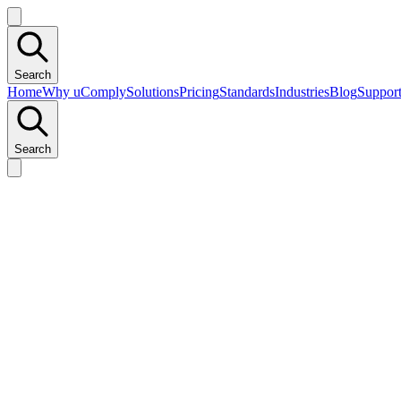
Search
Home
Why uComply
Solutions
Pricing
Standards
Industries
Blog
Suppor
Search