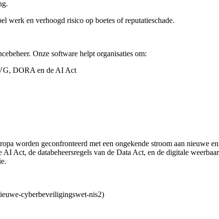
ng.
bbel werk en verhoogd risico op boetes of reputatieschade.
ncebeheer. Onze software helpt organisaties om:
 AVG, DORA en de AI Act
 Europa worden geconfronteerd met een ongekende stroom aan nieuwe en
de AI Act, de databeheersregels van de Data Act, en de digitale weerb
ie.
nieuwe-cyberbeveiligingswet-nis2)