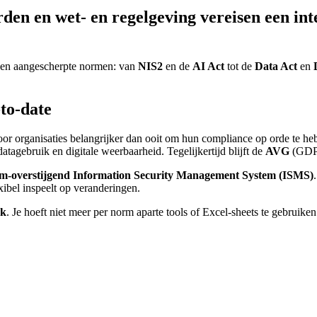
rden en wet- en regelgeving vereisen een i
e en aangescherpte normen: van
NIS2
en de
AI Act
tot de
Data Act
en
to-date
 voor organisaties belangrijker dan ooit om hun compliance op orde te h
atagebruik en digitale weerbaarheid. Tegelijkertijd blijft de
AVG
(GDPR
orm-overstijgend Information Security Management System (ISMS)
xibel inspeelt op veranderingen.
ak
. Je hoeft niet meer per norm aparte tools of Excel-sheets te gebruik